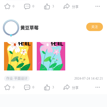
0
0
3
分享
关注
黄豆草莓
2024-07-24 14:42:21
作业·平面设计
0
0
3
分享