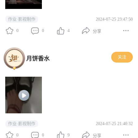
2024-07-25 23:47:50
作业·影视制作
0
0
4
分享
关注
月饼香水
2024-07-25 21:40:32
作业·影视制作
0
0
9
分享