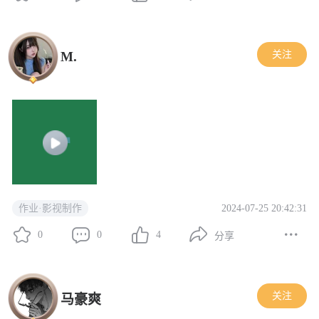
M.
关注
2024-07-25 20:42:31
作业·影视制作
0
0
4
分享
关注
马豪爽